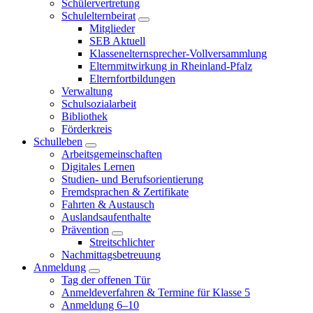
Schülervertretung
Schulelternbeirat
Mitglieder
SEB Aktuell
Klassenelternsprecher-Vollversammlung
Elternmitwirkung in Rheinland-Pfalz
Elternfortbildungen
Verwaltung
Schulsozialarbeit
Bibliothek
Förderkreis
Schulleben
Arbeitsgemeinschaften
Digitales Lernen
Studien- und Berufsorientierung
Fremdsprachen & Zertifikate
Fahrten & Austausch
Auslandsaufenthalte
Prävention
Streitschlichter
Nachmittagsbetreuung
Anmeldung
Tag der offenen Tür
Anmeldeverfahren & Termine für Klasse 5
Anmeldung 6–10