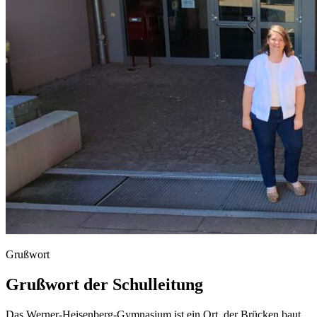
Grußwort
Grußwort der Schulleitung
Das
Werner-Heisenberg-Gymnasium
ist
ein
Ort,
der
Brücken
baut