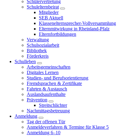
Schülervertretung
Schulelternbeirat
Mitglieder
SEB Aktuell
Klassenelternsprecher-Vollversammlung
Elternmitwirkung in Rheinland-Pfalz
Elternfortbildungen
Verwaltung
Schulsozialarbeit
Bibliothek
Förderkreis
Schulleben
Arbeitsgemeinschaften
Digitales Lernen
Studien- und Berufsorientierung
Fremdsprachen & Zertifikate
Fahrten & Austausch
Auslandsaufenthalte
Prävention
Streitschlichter
Nachmittagsbetreuung
Anmeldung
Tag der offenen Tür
Anmeldeverfahren & Termine für Klasse 5
Anmeldung 6–10